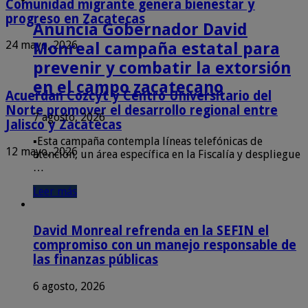
Comunidad migrante genera bienestar y
progreso en Zacatecas
Anuncia Gobernador David
24 mayo, 2026
Monreal campaña estatal para
prevenir y combatir la extorsión
en el campo zacatecano
Acuerdan Cozcyt y Centro Universitario del
Norte promover el desarrollo regional entre
7 agosto, 2026
Jalisco y Zacatecas
▪️Esta campaña contempla líneas telefónicas de
12 mayo, 2026
atención, un área específica en la Fiscalía y despliegue
…
Leer más
David Monreal refrenda en la SEFIN el
compromiso con un manejo responsable de
las finanzas públicas
6 agosto, 2026