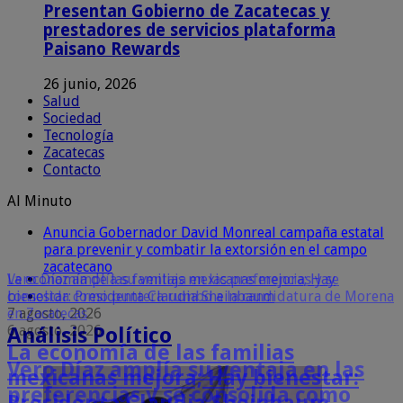
Presentan Gobierno de Zacatecas y
prestadores de servicios plataforma
Paisano Rewards
26 junio, 2026
Salud
Sociedad
Tecnología
Zacatecas
Contacto
Al Minuto
Anuncia Gobernador David Monreal campaña estatal
para prevenir y combatir la extorsión en el campo
zacatecano
La economía de las familias mexicanas mejora; Hay
Vero Díaz amplía su ventaja en las preferencias y se
Revisa el Ayuntamiento de Guadalupe escrituración
bienestar: Presidenta Claudia Sheinbaum
consolida como puntera rumbo a la candidatura de Morena
sospechosa de área común realizada por el priista Roberto
7 agosto, 2026
en Zacatecas
Luévano a un particular
6 agosto, 2026
6 agosto, 2026
Análisis Político
La economía de las familias
Vero Díaz amplía su ventaja en las
Revisa el Ayuntamiento de
mexicanas mejora; Hay bienestar:
preferencias y se consolida como
Guadalupe escrituración sospechosa