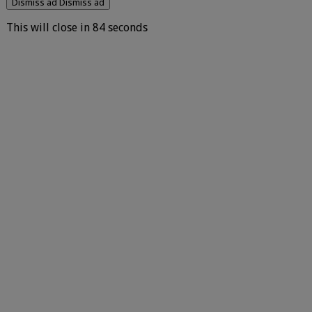
Dismiss ad
Dismiss ad
This will close in
83
seconds