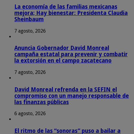
La economía de las familias mexicanas
mejora; Hay bienestar: Presidenta Claudia
Sheinbaum
7 agosto, 2026
Anuncia Gobernador David Monreal
campaña estatal para prevenir y combatir
la extorsión en el campo zacatecano
7 agosto, 2026
David Monreal refrenda en la SEFIN el
compromiso con un manejo responsable de
las finanzas públicas
6 agosto, 2026
El ritmo de las “sonoras” puso a bailar a