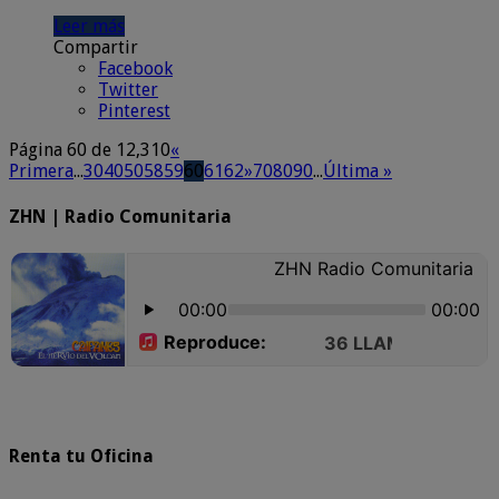
Leer más
Compartir
Facebook
Twitter
Pinterest
Página 60 de 12,310
«
Primera
...
30
40
50
58
59
60
61
62
»
70
80
90
...
Última »
ZHN | Radio Comunitaria
Renta tu Oficina