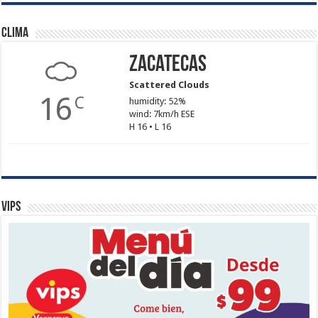
Clima
Zacatecas
Scattered Clouds
16
C
humidity: 52%
wind: 7km/h ESE
H 16 • L 16
Vips