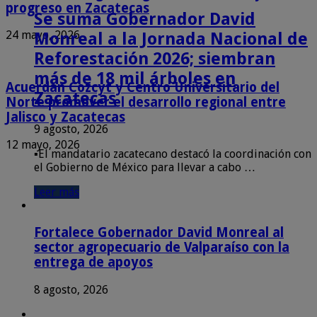
progreso en Zacatecas
Se suma Gobernador David
24 mayo, 2026
Monreal a la Jornada Nacional de
Reforestación 2026; siembran
más de 18 mil árboles en
Acuerdan Cozcyt y Centro Universitario del
Zacatecas
Norte promover el desarrollo regional entre
Jalisco y Zacatecas
9 agosto, 2026
12 mayo, 2026
▪️El mandatario zacatecano destacó la coordinación con
el Gobierno de México para llevar a cabo …
Leer más
Fortalece Gobernador David Monreal al
sector agropecuario de Valparaíso con la
entrega de apoyos
8 agosto, 2026