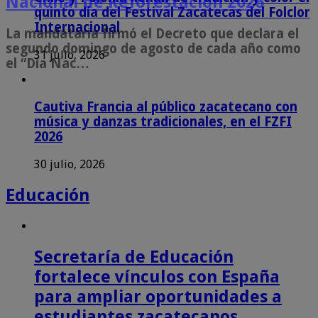
Nacional de Reforestación 2026
quinto día del Festival Zacatecas del Folclor
Internacional
La mandataria firmó el Decreto que declara el
segundo domingo de agosto de cada año como
31 julio, 2026
el “Día Nac…
Cautiva Francia al público zacatecano con
música y danzas tradicionales, en el FZFI
2026
30 julio, 2026
Educación
Secretaría de Educación
fortalece vínculos con España
para ampliar oportunidades a
estudiantes zacatecanos