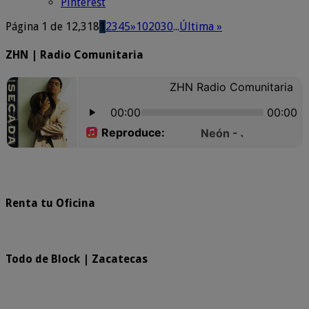
Pinterest
Página 1 de 12,318
1
2
3
4
5
»
10
20
30
...
Última »
ZHN | Radio Comunitaria
Renta tu Oficina
Todo de Block | Zacatecas