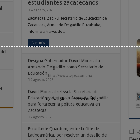
estudiantes zacatecanos
l
4 agosto, 2026
Zacatecas, Zac.- El secretario de Educación de
Zacatecas, Armando Delgadillo Ruvalcaba,
informó a través de …
Leer más
o
 del
Designa Gobernador David Monreal a
Armando Delgadillo como Secretario de
Educación
http://www.vips.com.mx
o
2 agosto, 2026
l
David Monreal releva la Secretaría de
Educación y designa a Armando Delgadillo
This will close in
83
seconds
para fortalecer la política educativa en
Zacatecas
2 agosto, 2026
Estudiante Quantum, entre la élite de
El R
Latinoamérica, por resolver un desafío de
Ber