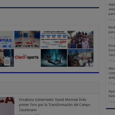
Ante
anun
para
5 a
Reci
par
5 a
Enca
Foro
Zac
5 a
Mezc
cont
Artí
5 a
Apoy
búsq
Encabeza Gobernador David Monreal Ávila
5 a
primer Foro por la Transformación del Campo
Zacatecano