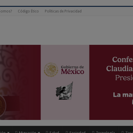
modal-check
 Somos?
Código Ético
Políticas de Privacidad
ión
Migración
Salud
Sociedad
Tecnología
Zaca