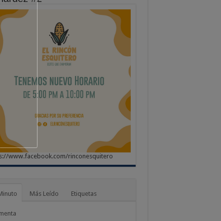
s://www.facebook.com/rinconesquitero
Minuto
Más Leído
Etiquetas
menta