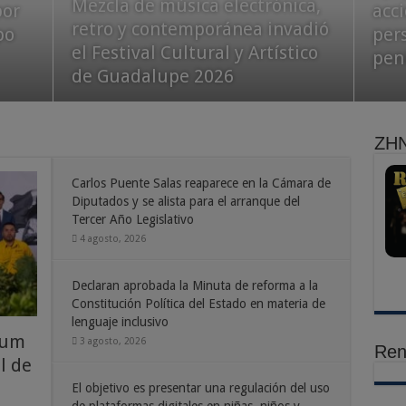
Mezcla de música electrónica,
por
privada de la libertad durante
fortalece vínculos con España
acc
util
4 ag
retro y contemporánea invadió
po
operativo coordinado de
para ampliar oportunidades a
per
ase
Da i
el Festival Cultural y Artístico
Fuerzas de Seguridad
estudiantes zacatecanos
pen
pro
Art
de Guadalupe 2026
ZHN
Carlos Puente Salas reaparece en la Cámara de
Diputados y se alista para el arranque del
Tercer Año Legislativo
4 agosto, 2026
Declaran aprobada la Minuta de reforma a la
Constitución Política del Estado en materia de
lenguaje inclusivo
aum
3 agosto, 2026
Ren
l de
El objetivo es presentar una regulación del uso