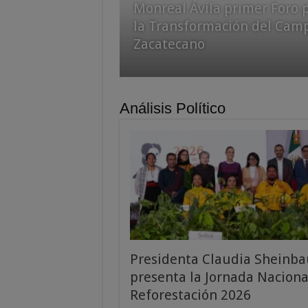
Monreal Ávila primer Foro 
Durante el verano es
manejo de hidrocarburos
la Transformación del Cam
importante prevenir
durante mantenimiento en
Zacatecano
enfermedades diarreicas
estación de servicio
Análisis Político
Presidenta Claudia Sheinb
presenta la Jornada Naciona
Reforestación 2026