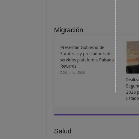
Migración
Estrechan alianzas Gobierno
Comun
del Estado y UAZ, en pro de la
bienes
comunidad zacatecana
Zacate
migrante
24 ma
3 junio, 2026
Salud