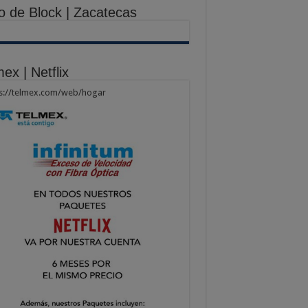
o de Block | Zacatecas
ex | Netflix
ps://telmex.com/web/hogar