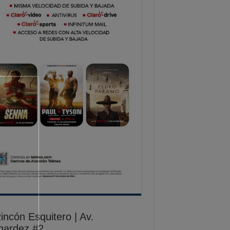
x
incón Esquitero | Av.
nardez #2