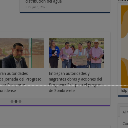
distribución del agua
29 julio, 2026
idad migrante genera
Acuerdan Cozcyt y Centro
tar y progreso en
Universitario del Norte
cas
promover el desarrollo regional
http
entre Jalisco y Zacatecas
yo, 2026
12 mayo, 2026
Al 
Co