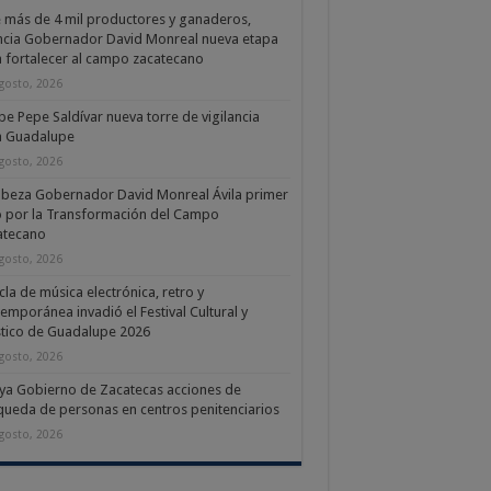
 más de 4 mil productores y ganaderos,
cia Gobernador David Monreal nueva etapa
 fortalecer al campo zacatecano
gosto, 2026
be Pepe Saldívar nueva torre de vigilancia
a Guadalupe
gosto, 2026
beza Gobernador David Monreal Ávila primer
 por la Transformación del Campo
atecano
gosto, 2026
la de música electrónica, retro y
emporánea invadió el Festival Cultural y
stico de Guadalupe 2026
gosto, 2026
a Gobierno de Zacatecas acciones de
ueda de personas en centros penitenciarios
gosto, 2026