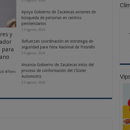
5 agosto, 2026
Cli
Apoya Gobierno de Zacatecas acciones de
búsqueda de personas en centros
penitenciarios
5 agosto, 2026
res y
ador
Refuerzan coordinación en estrategia de
seguridad para Feria Nacional de Fresnillo
 para
5 agosto, 2026
cano
Anuncia Gobierno de Zacatecas inicio del
proceso de conformación del Clúster
zó el foro
Vip
Automotriz
5 agosto, 2026