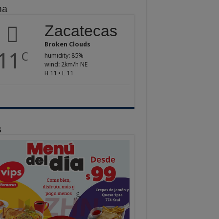
ma
Zacatecas
Broken Clouds
11
C
humidity: 85%
wind: 2km/h NE
H 11 • L 11
s