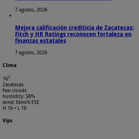
7 agosto, 2026
Mejora calificación crediticia de Zacatecas;
Fitch y HR Ratings reconocen fortaleza en
finanzas estatales
7 agosto, 2026
Clima
C
16
Zacatecas
few clouds
humidity: 58%
wind: 6km/h ESE
H 16 • L 16
Vips