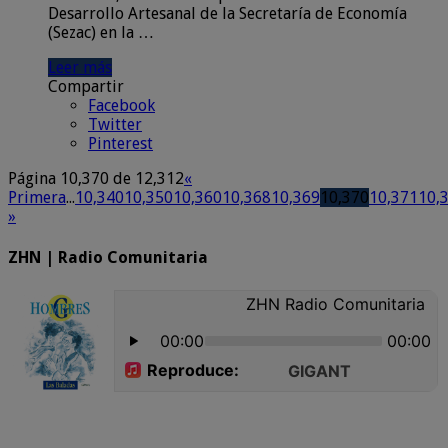
Desarrollo Artesanal de la Secretaría de Economía
(Sezac) en la …
Leer más
Compartir
Facebook
Twitter
Pinterest
Página 10,370 de 12,312
«
Primera
...
10,340
10,350
10,360
10,368
10,369
10,370
10,371
10,
»
ZHN | Radio Comunitaria