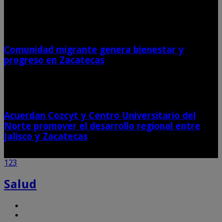
3 junio, 2026
Comunidad migrante genera bienestar y
progreso en Zacatecas
24 mayo, 2026
Acuerdan Cozcyt y Centro Universitario del
Norte promover el desarrollo regional entre
Jalisco y Zacatecas
12 mayo, 2026
1
2
3
Salud