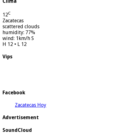
Clima
C
12
Zacatecas
scattered clouds
humidity: 77%
wind: 1km/h S
H 12 • L 12
Vips
Facebook
Zacatecas Hoy
Advertisement
SoundCloud