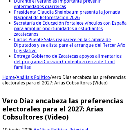
Durante el verano es importante prevenir
enfermedades diarreicas
Presidenta Claudia Sheinbaum presenta la Jornada
Nacional de Reforestación 2026
Secretaría de Educación fortalece vínculos con España
para ampliar oportunidades a estudiantes
zacatecanos
Carlos Puente Salas reaparece en la Cámara de
Diputados y se alista para el arranque del Tercer Año
Legislativo
Entrega Gobierno de Zacatecas apoyos alimentarios
del programa Corazón Contento a cerca de 1 mil
familias
Home
/
Análisis Político
/
Vero Díaz encabeza las preferencias
electorales para el 2027: Arias Cobsultores (Video)
Vero Díaz encabeza las preferencias
electorales para el 2027: Arias
Cobsultores (Video)
10 junio, 2026
Análisis Político
,
Principal