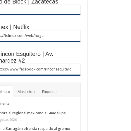
o de Block | Zacatecas
ex | Netflix
ps://telmex.com/web/hogar
incón Esquitero | Av.
nardez #2
ttps://www.facebook.com/rinconesquitero
Minuto
Más Leído
Etiquetas
menta
ora el regional mexicano a Guadalupe
gosto, 2026
na Barragán refrenda respaldo al gremio