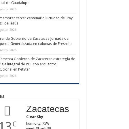
cal de Guadalupe
gosto, 2026
emoran tercer centenario luctuoso de Fray
il de Jesús
gosto, 2026
rende Gobierno de Zacatecas Jornada de
ueda Generalizada en colonias de Fresnillo
gosto, 2026
ementa Gobierno de Zacatecas estrategia de
claje integral de PET con encuentro
itucional en PetStar
gosto, 2026
ma
Zacatecas
Clear Sky
13
C
humidity: 75%
wind: 3km/h SE