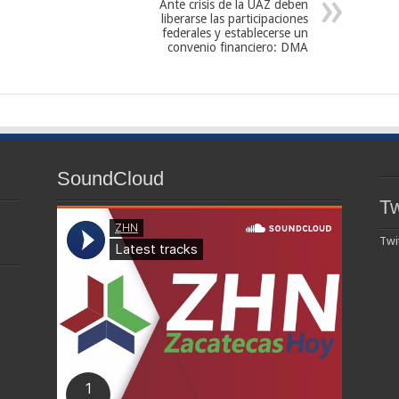
Ante crisis de la UAZ deben
liberarse las participaciones
federales y establecerse un
convenio financiero: DMA
SoundCloud
Tw
Twi