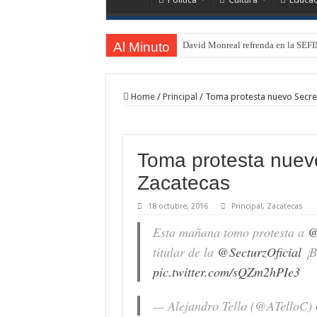
Al Minuto
David Monreal refrenda en la SEFI
Home
/
Principal
/
Toma protesta nuevo Secre
Toma protesta nuev
Zacatecas
18 octubre, 2016
Principal
,
Zacatecas
Esta mañana tomo protesta a
@
titular de la
@SecturzOficial
¡B
pic.twitter.com/sQZm2hPIe3
— Alejandro Tello (@ATelloC)