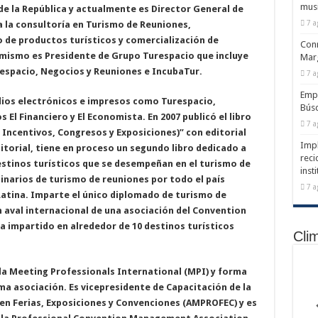
musi
de la República y actualmente es Director General de
7 a
 la consultoría en Turismo de Reuniones,
 de productos turísticos y comercialización de
Conm
simismo es Presidente de Grupo Turespacio que incluye
Marg
espacio, Negocios y Reuniones e IncubaTur.
7 a
Emp
dios electrónicos e impresos como Turespacio,
Búsq
 El Financiero y El Economista. En 2007 publicó el libro
7 a
Incentivos, Congresos y Exposiciones)” con editorial
Impl
ditorial, tiene en proceso un segundo libro dedicado a
reci
destinos turísticos que se desempeñan en el turismo de
inst
inarios de turismo de reuniones por todo el país
7 a
atina. Imparte el único diplomado de turismo de
 aval internacional de una asociación del Convention
a impartido en alrededor de 10 destinos turísticos
Cli
la Meeting Professionals International (MPI) y forma
ma asociación. Es vicepresidente de Capacitación de la
en Ferias, Exposiciones y Convenciones (AMPROFEC) y es