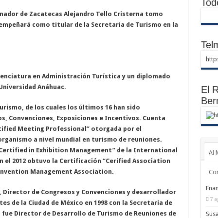
Tod
nador de Zacatecas Alejandro Tello Cristerna tomo
empeñará como titular de la Secretaria de Turismo en la
Telm
htt
cenciatura en Administración Turística y un diplomado
 Universidad Anáhuac.
El R
Ber
urismo, de los cuales los últimos 16 han sido
h
s, Convenciones, Exposiciones e Incentivos. Cuenta
rtified Meeting Professional” otorgada por el
rganismo a nivel mundial en turismo de reuniones.
Certified in Exhibition Management” de la International
Al 
n el 2012 obtuvo la Certificación “Cerified Association
Convention Management Association.
Co
Enam
, Director de Congresos y Convenciones y desarrollador
7 a
tes de la Ciudad de México en 1998 con la Secretaría de
 fue Director de Desarrollo de Turismo de Reuniones de
Susa