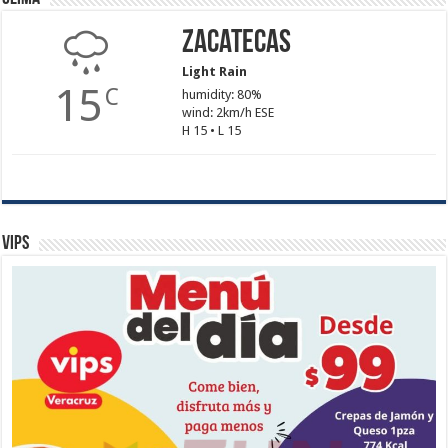
Zacatecas
Light Rain
15
C
humidity: 80%
wind: 2km/h ESE
H 15 • L 15
Vips