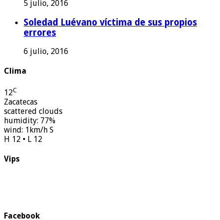
5 julio, 2016
Soledad Luévano víctima de sus propios
errores
6 julio, 2016
Clima
C
12
Zacatecas
scattered clouds
humidity: 77%
wind: 1km/h S
H 12 • L 12
Vips
Facebook