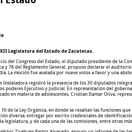
ia
XII Legislatura del Estado de Zacatecas.
icio del Congreso del Estado, el diputado presidente de la C
ca y 78 del Reglamento General, propuso declarar el auditorio 
l día. La moción fue avalada por nueve votos a favor y una abste
nstaladora registró la presencia de los 30 diputados integran
los poderes Ejecutivo y Judicial. En representación del goberna
izado en materia de adolescentes, Cristian Itamar Oliva, repre
 10 de la Ley Orgánica, en donde se resaltan las funciones que 
ción diversa; entregar por escrito credenciales de identificaci
la legislatura, y de cada una de las comisiones, entre otras más
éctor Zirahuén Pastor Alvarado, expuso un informe de las tarea