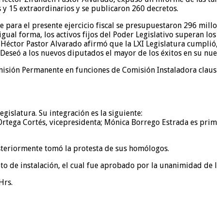
s y 15 extraordinarios y se publicaron 260 decretos.
ue para el presente ejercicio fiscal se presupuestaron 296 mill
igual forma, los activos fijos del Poder Legislativo superan l
 Héctor Pastor Alvarado afirmó que la LXI Legislatura cumplió,
. Deseó a los nuevos diputados el mayor de los éxitos en su nu
misión Permanente en funciones de Comisión Instaladora clausur
egislatura. Su integración es la siguiente:
rtega Cortés, vicepresidenta; Mónica Borrego Estrada es pri
steriormente tomó la protesta de sus homólogos.
eto de instalación, el cual fue aprobado por la unanimidad de l
Hrs.