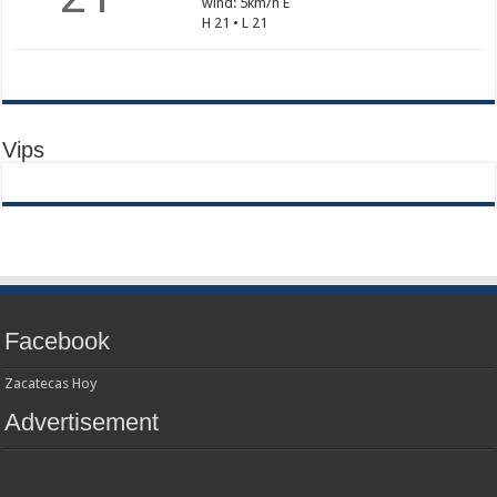
wind: 5km/h E
H 21 • L 21
Vips
Facebook
Zacatecas Hoy
Advertisement