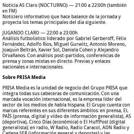
Noticia AS Claro (NOCTURNO) — 21:00 a 22:00h (también
en FM)
Noticiero informativo que hace balance de la jornada y
proyecta los temas principales del dı́a siguiente.
JUGANDO CLARO — 22:00 a 23:00h
Análisis futbolı́stico liderado por Gabriel Gerberoff, Félix
Fernández, Adolfo Rı́os, Miguel Gurwitz, Antonio Moreno,
Joaquı́n Beltrán, Xavier Sol, Daniela Cohen y Alejandro
Orvañanos. Con análisis post-partidos, conferencias de
prensa y zonas mixtas en directo. Previas y enlaces
nacionales e internacionales.
Sobre PRISA Media
PRISA Media es la unidad de negocio del Grupo PRISA que
integra todas sus cabeceras de comunicación. Con una
marcada vocación internacional, es la empresa líder del
sector de los medios de habla hispana. El Grupo cuenta con
marcas referentes en sus diferentes ámbitos: en prensa, EL
PAÍS (prensa, digital y vídeo de información generalista), AS
(deportiva), Cinco Días (económica) o El HuffPost (digital
generalista); en radio, W Radio, Radio Caracol, ADN Radio y
Cadena SER (información general y deportes) y las