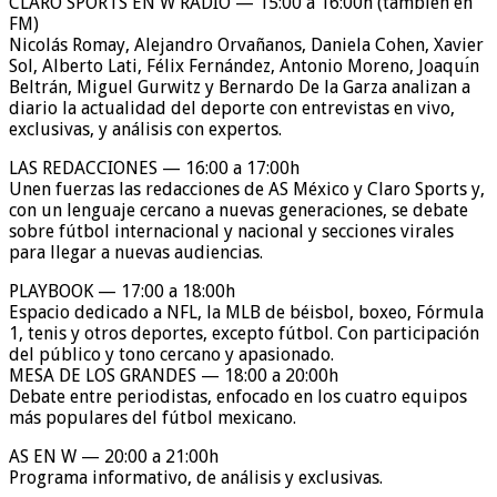
CLARO SPORTS EN W RADIO — 15:00 a 16:00h (también en
FM)
Nicolás Romay, Alejandro Orvañanos, Daniela Cohen, Xavier
Sol, Alberto Lati, Félix Fernández, Antonio Moreno, Joaquı́n
Beltrán, Miguel Gurwitz y Bernardo De la Garza analizan a
diario la actualidad del deporte con entrevistas en vivo,
exclusivas, y análisis con expertos.
LAS REDACCIONES — 16:00 a 17:00h
Unen fuerzas las redacciones de AS México y Claro Sports y,
con un lenguaje cercano a nuevas generaciones, se debate
sobre fútbol internacional y nacional y secciones virales
para llegar a nuevas audiencias.
PLAYBOOK — 17:00 a 18:00h
Espacio dedicado a NFL, la MLB de béisbol, boxeo, Fórmula
1, tenis y otros deportes, excepto fútbol. Con participación
del público y tono cercano y apasionado.
MESA DE LOS GRANDES — 18:00 a 20:00h
Debate entre periodistas, enfocado en los cuatro equipos
más populares del fútbol mexicano.
AS EN W — 20:00 a 21:00h
Programa informativo, de análisis y exclusivas.