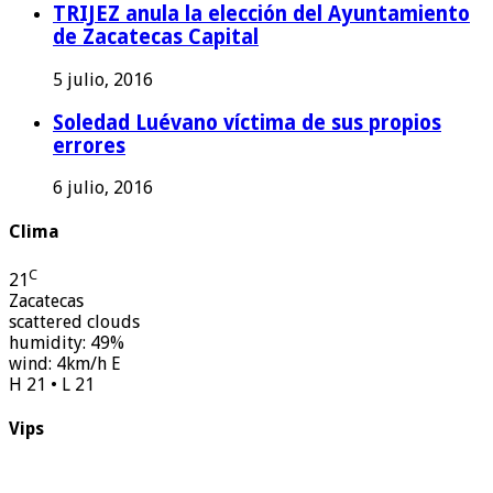
TRIJEZ anula la elección del Ayuntamiento
de Zacatecas Capital
5 julio, 2016
Soledad Luévano víctima de sus propios
errores
6 julio, 2016
Clima
C
21
Zacatecas
scattered clouds
humidity: 49%
wind: 4km/h E
H 21 • L 21
Vips