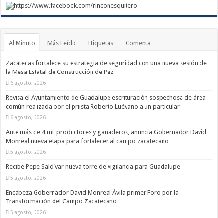
https://www.facebook.com/rinconesquitero
Al Minuto
Más Leído
Etiquetas
Comenta
Zacatecas fortalece su estrategia de seguridad con una nueva sesión de
la Mesa Estatal de Construcción de Paz
6 agosto, 2026
Revisa el Ayuntamiento de Guadalupe escrituración sospechosa de área
común realizada por el priista Roberto Luévano a un particular
6 agosto, 2026
Ante más de 4 mil productores y ganaderos, anuncia Gobernador David
Monreal nueva etapa para fortalecer al campo zacatecano
5 agosto, 2026
Recibe Pepe Saldívar nueva torre de vigilancia para Guadalupe
5 agosto, 2026
Encabeza Gobernador David Monreal Ávila primer Foro por la
Transformación del Campo Zacatecano
5 agosto, 2026