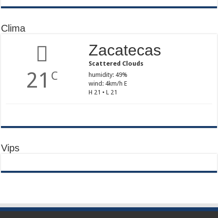
Clima
Zacatecas
Scattered Clouds
21
C
humidity: 49%
wind: 4km/h E
H 21 • L 21
Vips