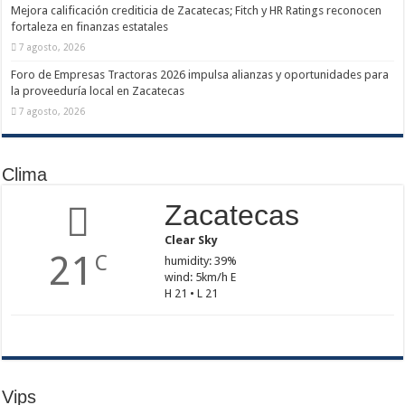
Mejora calificación crediticia de Zacatecas; Fitch y HR Ratings reconocen
fortaleza en finanzas estatales
7 agosto, 2026
Foro de Empresas Tractoras 2026 impulsa alianzas y oportunidades para
la proveeduría local en Zacatecas
7 agosto, 2026
Clima
Zacatecas
Clear Sky
21
C
humidity: 39%
wind: 5km/h E
H 21 • L 21
Vips