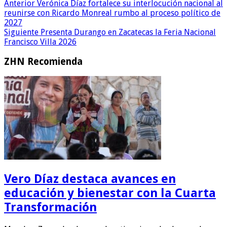
Anterior
Verónica Díaz fortalece su interlocución nacional al
reunirse con Ricardo Monreal rumbo al proceso político de
2027
Siguiente
Presenta Durango en Zacatecas la Feria Nacional
Francisco Villa 2026
ZHN Recomienda
Vero Díaz destaca avances en
educación y bienestar con la Cuarta
Transformación