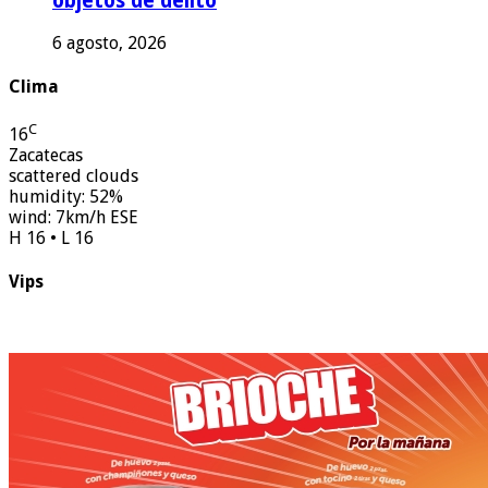
objetos de delito
6 agosto, 2026
Clima
C
16
Zacatecas
scattered clouds
humidity: 52%
wind: 7km/h ESE
H 16 • L 16
Vips