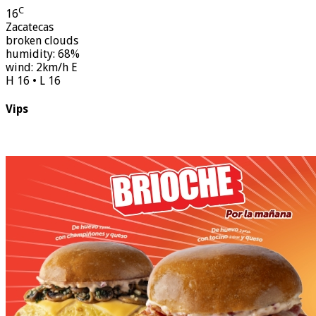
C
16
Zacatecas
broken clouds
humidity: 68%
wind: 2km/h E
H 16 • L 16
Vips