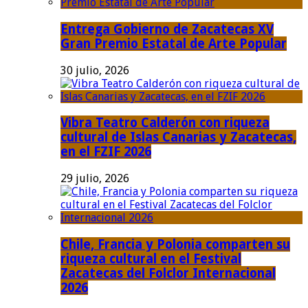
Entrega Gobierno de Zacatecas XV
Gran Premio Estatal de Arte Popular
30 julio, 2026
Vibra Teatro Calderón con riqueza
cultural de Islas Canarias y Zacatecas,
en el FZIF 2026
29 julio, 2026
Chile, Francia y Polonia comparten su
riqueza cultural en el Festival
Zacatecas del Folclor Internacional
2026