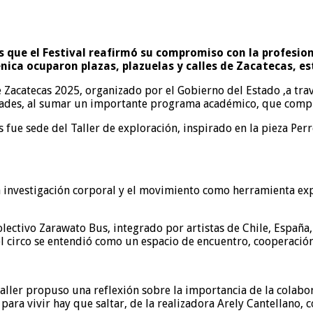
as que el Festival reafirmó su compromiso con la profesion
nica ocuparon plazas, plazuelas y calles de Zacatecas, es
lle Zacatecas 2025, organizado por el Gobierno del Estado ,a tr
vidades, al sumar un importante programa académico, que compl
as fue sede del Taller de exploración, inspirado en la pieza P
la investigación corporal y el movimiento como herramienta exp
olectivo Zarawato Bus, integrado por artistas de Chile, España,
el circo se entendió como un espacio de encuentro, cooperació
l taller propuso una reflexión sobre la importancia de la cola
ara vivir hay que saltar, de la realizadora Arely Cantellano, co