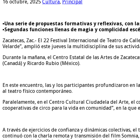
16 octubre, 2025
Cultura
,
Principal
▪️Una serie de propuestas formativas y reflexivas, con l
▪️Segundas funciones llenas de magia y complicidad escé
Zacatecas, Zac.- El 22 Festival Internacional de Teatro de Ca
Velarde”, amplió este jueves la multidisciplina de sus acti
Durante la mañana, el Centro Estatal de las Artes de Zacatec
(Canadá) y Ricardo Rubio (México).
En este encuentro, las y los participantes profundizaron en 
al teatro físico contemporáneo.
Paralelamente, en el Centro Cultural Ciudadela del Arte, el c
cooperativas de circo para la vida en comunidad”, en la que 
A través de ejercicios de confianza y dinámicas colectivas, e
continuó con la charla remota y transmisión del film Somnia, p