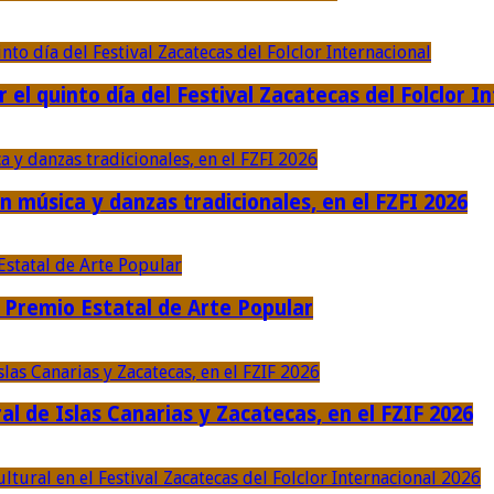
r el quinto día del Festival Zacatecas del Folclor I
n música y danzas tradicionales, en el FZFI 2026
Premio Estatal de Arte Popular
al de Islas Canarias y Zacatecas, en el FZIF 2026