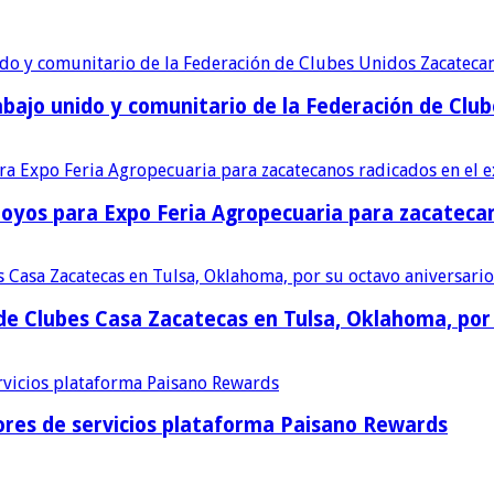
bajo unido y comunitario de la Federación de Club
poyos para Expo Feria Agropecuaria para zacatecan
e Clubes Casa Zacatecas en Tulsa, Oklahoma, por 
res de servicios plataforma Paisano Rewards