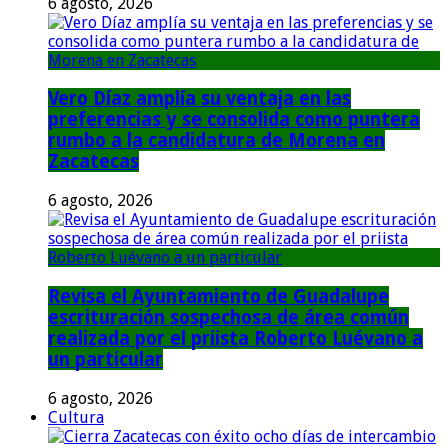
6 agosto, 2026
Vero Díaz amplía su ventaja en las
preferencias y se consolida como puntera
rumbo a la candidatura de Morena en
Zacatecas
6 agosto, 2026
Revisa el Ayuntamiento de Guadalupe
escrituración sospechosa de área común
realizada por el priista Roberto Luévano a
un particular
6 agosto, 2026
Cultura