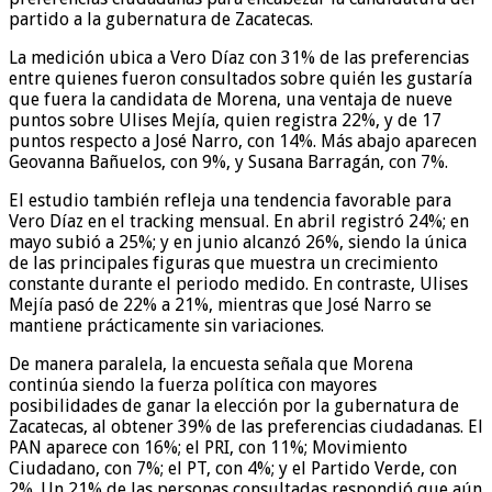
partido a la gubernatura de Zacatecas.
La medición ubica a Vero Díaz con 31% de las preferencias
entre quienes fueron consultados sobre quién les gustaría
que fuera la candidata de Morena, una ventaja de nueve
puntos sobre Ulises Mejía, quien registra 22%, y de 17
puntos respecto a José Narro, con 14%. Más abajo aparecen
Geovanna Bañuelos, con 9%, y Susana Barragán, con 7%.
El estudio también refleja una tendencia favorable para
Vero Díaz en el tracking mensual. En abril registró 24%; en
mayo subió a 25%; y en junio alcanzó 26%, siendo la única
de las principales figuras que muestra un crecimiento
constante durante el periodo medido. En contraste, Ulises
Mejía pasó de 22% a 21%, mientras que José Narro se
mantiene prácticamente sin variaciones.
De manera paralela, la encuesta señala que Morena
continúa siendo la fuerza política con mayores
posibilidades de ganar la elección por la gubernatura de
Zacatecas, al obtener 39% de las preferencias ciudadanas. El
PAN aparece con 16%; el PRI, con 11%; Movimiento
Ciudadano, con 7%; el PT, con 4%; y el Partido Verde, con
2%. Un 21% de las personas consultadas respondió que aún