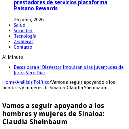
prestadores de servicios plataforma
Paisano Rewards
26 junio, 2026
Salud
Sociedad
Tecnología
Zacatecas
Contacto
Al Minuto
Becas para el Bienestar impulsan a las juventudes de
¿Accidente, advertencia o jugada política? El percance
Jerez: Vero Díaz
de Geovanna deja más preguntas que respuestas
Home
/
Análisis Político
/
Vamos a seguir apoyando a los
hombres y mujeres de Sinaloa: Claudia Sheinbaum
Vamos a seguir apoyando a los
hombres y mujeres de Sinaloa:
Claudia Sheinbaum