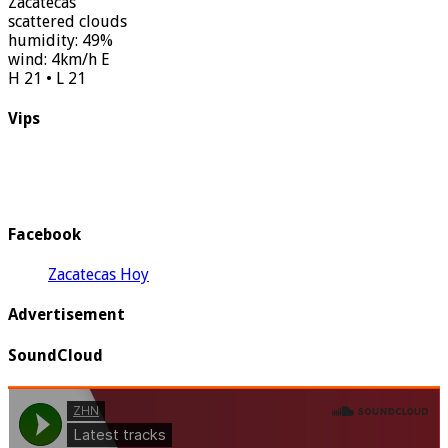
Zacatecas
scattered clouds
humidity: 49%
wind: 4km/h E
H 21 • L 21
Vips
Facebook
Zacatecas Hoy
Advertisement
SoundCloud