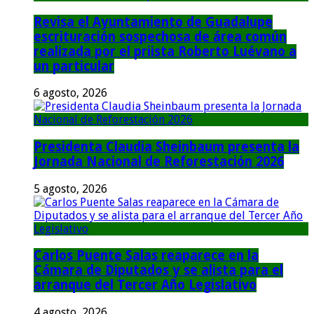
Revisa el Ayuntamiento de Guadalupe
escrituración sospechosa de área común
realizada por el priista Roberto Luévano a
un particular
6 agosto, 2026
Presidenta Claudia Sheinbaum presenta la
Jornada Nacional de Reforestación 2026
5 agosto, 2026
Carlos Puente Salas reaparece en la
Cámara de Diputados y se alista para el
arranque del Tercer Año Legislativo
4 agosto, 2026