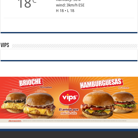
18
C
wind: 3km/h ESE
H 18 • L 18
Vips