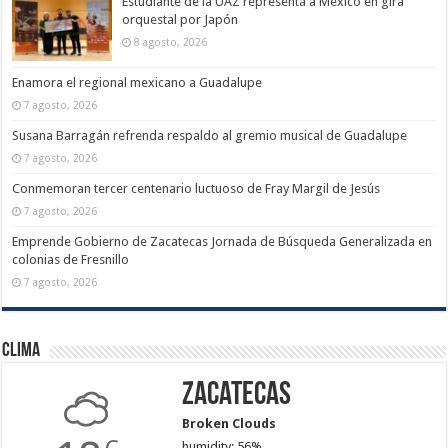
Estudiante de la UAZ representa a México en gira
orquestal por Japón
8 agosto, 2026
Enamora el regional mexicano a Guadalupe
7 agosto, 2026
Susana Barragán refrenda respaldo al gremio musical de Guadalupe
7 agosto, 2026
Conmemoran tercer centenario luctuoso de Fray Margil de Jesús
7 agosto, 2026
Emprende Gobierno de Zacatecas Jornada de Búsqueda Generalizada en
colonias de Fresnillo
7 agosto, 2026
Clima
Zacatecas
Broken Clouds
humidity: 56%