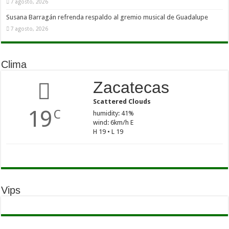
7 agosto, 2026
Susana Barragán refrenda respaldo al gremio musical de Guadalupe
7 agosto, 2026
Clima
Zacatecas
Scattered Clouds
19
C
humidity: 41%
wind: 6km/h E
H 19 • L 19
Vips