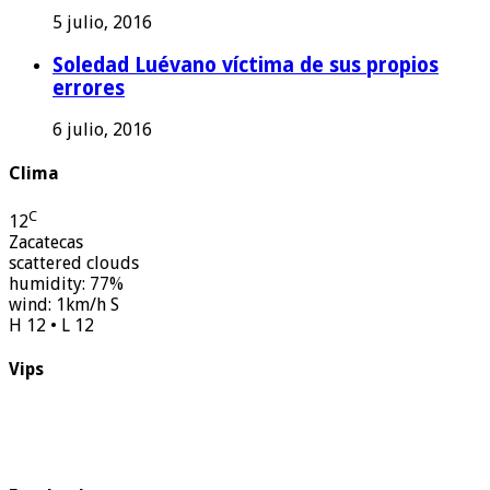
5 julio, 2016
Soledad Luévano víctima de sus propios
errores
6 julio, 2016
Clima
C
12
Zacatecas
scattered clouds
humidity: 77%
wind: 1km/h S
H 12 • L 12
Vips