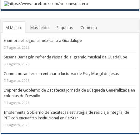
https://www.facebook.com/rinconesquitero
Al Minuto
Más Leído
Etiquetas
Comenta
Enamora el regional mexicano a Guadalupe
7 agosto, 2026
Susana Barragán refrenda respaldo al gremio musical de Guadalupe
7 agosto, 2026
Conmemoran tercer centenario luctuoso de Fray Margil de Jesús
7 agosto, 2026
Emprende Gobierno de Zacatecas Jornada de Búsqueda Generalizada en
colonias de Fresnillo
7 agosto, 2026
Implementa Gobierno de Zacatecas estrategia de reciclaje integral de
PET con encuentro institucional en PetStar
7 agosto, 2026