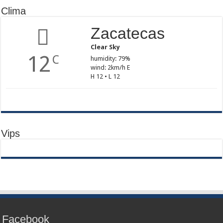
Clima
Zacatecas
Clear Sky
12
C
humidity: 79%
wind: 2km/h E
H 12 • L 12
Vips
Facebook