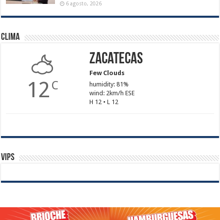
6 agosto, 2026
Clima
Zacatecas
Few Clouds
12
C
humidity: 81%
wind: 2km/h ESE
H 12 • L 12
Vips