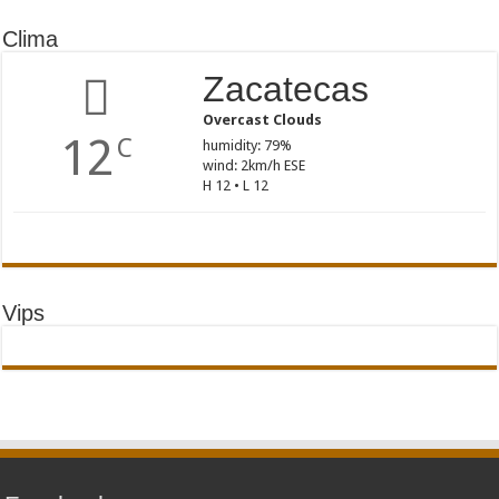
Clima
Zacatecas
Overcast Clouds
12
C
humidity: 79%
wind: 2km/h ESE
H 12 • L 12
Vips