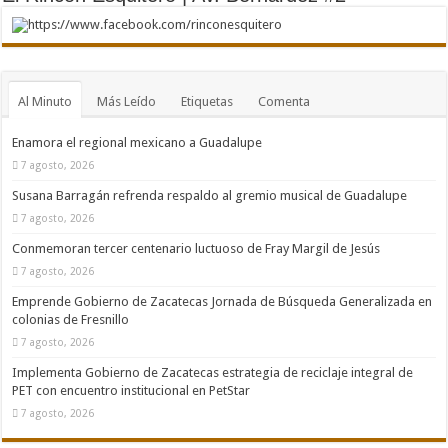
https://www.facebook.com/rinconesquitero
Al Minuto
Más Leído
Etiquetas
Comenta
Enamora el regional mexicano a Guadalupe
7 agosto, 2026
Susana Barragán refrenda respaldo al gremio musical de Guadalupe
7 agosto, 2026
Conmemoran tercer centenario luctuoso de Fray Margil de Jesús
7 agosto, 2026
Emprende Gobierno de Zacatecas Jornada de Búsqueda Generalizada en
colonias de Fresnillo
7 agosto, 2026
Implementa Gobierno de Zacatecas estrategia de reciclaje integral de
PET con encuentro institucional en PetStar
7 agosto, 2026