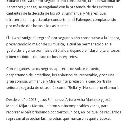
Zacatecas, Zac.-
Por segundo año consecutivo, la Feria Nacional de
Zacatecas (Fenaza) se engalanó con la presencia de dos exitosos
cantantes de la década de los 80´s, Emmanuel y Mijares, que
ofrecieron un espectacular concierto en el Palenque, complaciendo
por más de dos horas a los asistentes.
El “Two’r Amigos”, regresó por segundo año consecutivo a la Fenaza,
presentando lo mejor de su música, la cual ha permanecido en el
gusto de la gente por más de 30 años, dejando en claro lo talentosos
y bien recibidos que son dichos intérpretes.
Con elegantes sacos negros, aparecieron sobre el ruedo,
despertando de inmediato, los aplausos del respetable, y con una
gran sonrisa, Emmanuel y Mijares interpretaron la canción “Bella
señora”, seguida de otras más como “Bella” y “No se murió el amor”.
Desde el año 2013, Jesús Emmanuel Arturo Acha Martínez y José
Manuel Mijares Morán, unieron sus incomparables voces, para
recorrer el país brindando conciertos únicos, en los que los recuerdos
regresan al escuchar las melodías que marcaron aquella época.