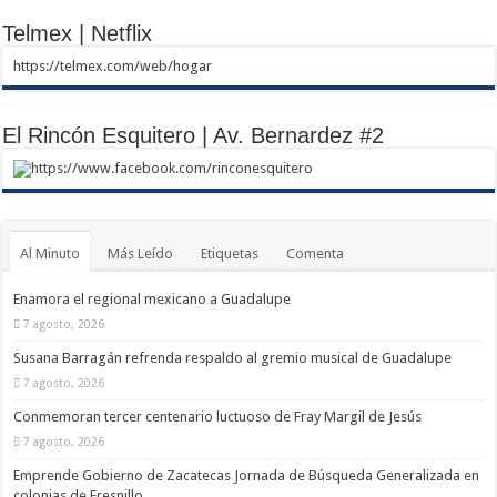
Telmex | Netflix
https://telmex.com/web/hogar
El Rincón Esquitero | Av. Bernardez #2
https://www.facebook.com/rinconesquitero
Al Minuto
Más Leído
Etiquetas
Comenta
Enamora el regional mexicano a Guadalupe
7 agosto, 2026
Susana Barragán refrenda respaldo al gremio musical de Guadalupe
7 agosto, 2026
Conmemoran tercer centenario luctuoso de Fray Margil de Jesús
7 agosto, 2026
Emprende Gobierno de Zacatecas Jornada de Búsqueda Generalizada en
colonias de Fresnillo