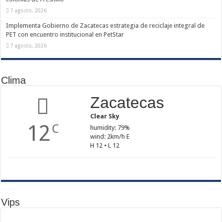
7 agosto, 2026
Implementa Gobierno de Zacatecas estrategia de reciclaje integral de
PET con encuentro institucional en PetStar
7 agosto, 2026
Clima
Zacatecas
Clear Sky
12
C
humidity: 79%
wind: 2km/h E
H 12 • L 12
Vips