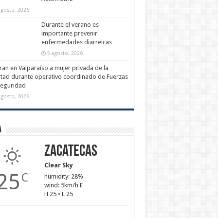
agosto, 2026
Durante el verano es
importante prevenir
enfermedades diarreicas
5 agosto, 2026
ran en Valparaíso a mujer privada de la
rtad durante operativo coordinado de Fuerzas
Seguridad
agosto, 2026
a
Zacatecas
Clear Sky
25
C
humidity: 28%
wind: 5km/h E
H 25 • L 25