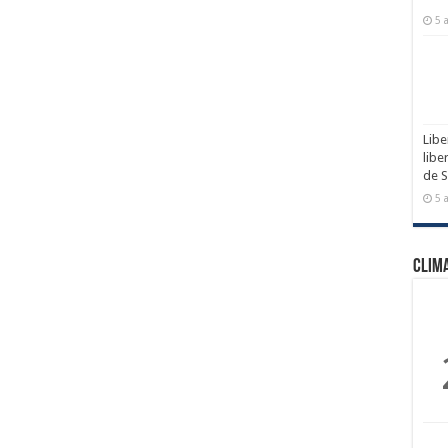
5 
Libe
libe
de 
5 
Clim