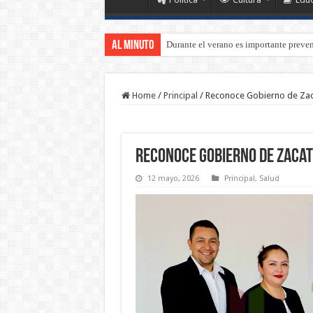
Al Minuto
Durante el verano es importante preven
Presidenta Claudia Sheinbaum presenta
Home
/
Principal
/
Reconoce Gobierno de Zaca
Reconoce Gobierno de Zacat
12 mayo, 2026
Principal
,
Salud