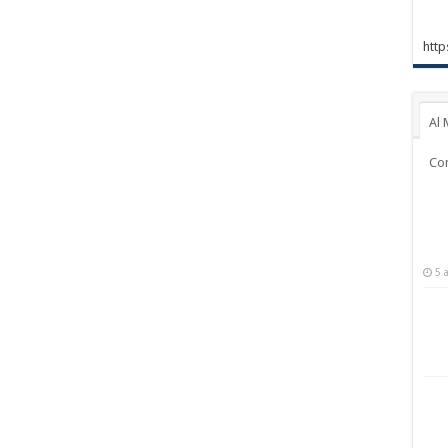
http
Al 
Co
5 