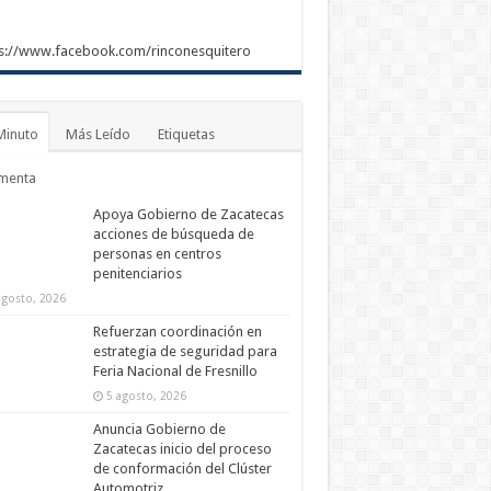
s://www.facebook.com/rinconesquitero
Minuto
Más Leído
Etiquetas
menta
Apoya Gobierno de Zacatecas
acciones de búsqueda de
personas en centros
penitenciarios
agosto, 2026
Refuerzan coordinación en
estrategia de seguridad para
Feria Nacional de Fresnillo
5 agosto, 2026
Anuncia Gobierno de
Zacatecas inicio del proceso
de conformación del Clúster
Automotriz