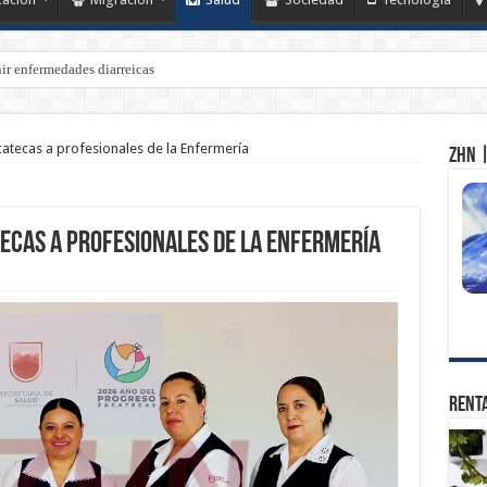
ir enfermedades diarreicas
 la Jornada Nacional de Reforestación 2026
tecas a profesionales de la Enfermería
ZHN |
ecas a profesionales de la Enfermería
Renta