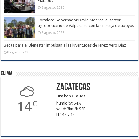
Platabús
8 agosto, 2026
Fortalece Gobernador David Monreal al sector
agropecuario de Valparaíso con la entrega de apoyos
8 agosto, 2026
Becas para el Bienestar impulsan a las juventudes de Jerez: Vero Díaz
8 agosto, 2026
Clima
Zacatecas
Broken Clouds
14
C
humidity: 64%
wind: 3km/h SSE
H 14 • L 14