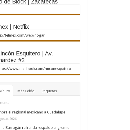
o de Block | Zacatecas
ex | Netflix
ps://telmex.com/web/hogar
incón Esquitero | Av.
nardez #2
ttps://www.facebook.com/rinconesquitero
Minuto
Más Leído
Etiquetas
menta
ora el regional mexicano a Guadalupe
gosto, 2026
na Barragán refrenda respaldo al gremio