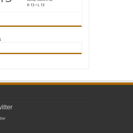
H 13 • L 13
s
itter
tter