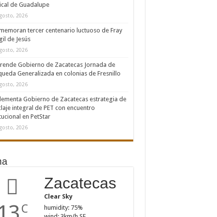
cal de Guadalupe
gosto, 2026
emoran tercer centenario luctuoso de Fray
il de Jesús
gosto, 2026
rende Gobierno de Zacatecas Jornada de
ueda Generalizada en colonias de Fresnillo
gosto, 2026
ementa Gobierno de Zacatecas estrategia de
claje integral de PET con encuentro
itucional en PetStar
gosto, 2026
ma
Zacatecas
Clear Sky
13
C
humidity: 75%
wind: 3km/h SE