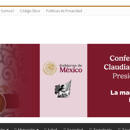
s Somos?
Código Ético
Políticas de Privacidad
ión
Migración
Salud
Sociedad
Tecnología
Zaca