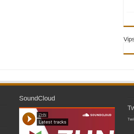
Vip
SoundCloud
Tw
Twi