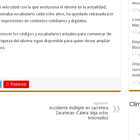
musi
 velocidad con la que evoluciona el idioma en la actualidad.
7 a
e revisaba vocabulario cada ocho años, ha quedado rebasada por
Conm
 expresiones en contextos cotidianos y digitales.
Marg
7 a
 conocer los códigos y vocabularios actuales para comunicar de
riqueza del idioma sigue disponible para quien desee ampliar
Emp
Búsq
os.
7 a
Impl
reci
inst
7 a
Pinterest
Cli
Siguiente
Accidente múltiple en carretera
Zacatecas–Calera deja ocho
lesionados