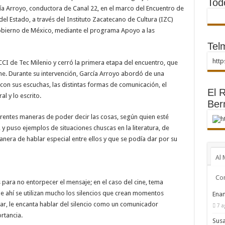
Tod
ía Arroyo, conductora de Canal 22, en el marco del Encuentro de
el Estado, a través del Instituto Zacatecano de Cultura (IZC)
obierno de México, mediante el programa Apoyo a las
Telm
htt
 CCI de Tec Milenio y cerró la primera etapa del encuentro, que
cine. Durante su intervención, García Arroyo abordó de una
con sus escuchas, las distintas formas de comunicación, el
El R
al y lo escrito.
Ber
erentes maneras de poder decir las cosas, según quien esté
h
y puso ejemplos de situaciones chuscas en la literatura, de
nera de hablar especial entre ellos y que se podía dar por su
Al 
Co
para no entorpecer el mensaje; en el caso del cine, tema
e ahí se utilizan mucho los silencios que crean momentos
Enam
ular, le encanta hablar del silencio como un comunicador
7 a
rtancia.
Susa