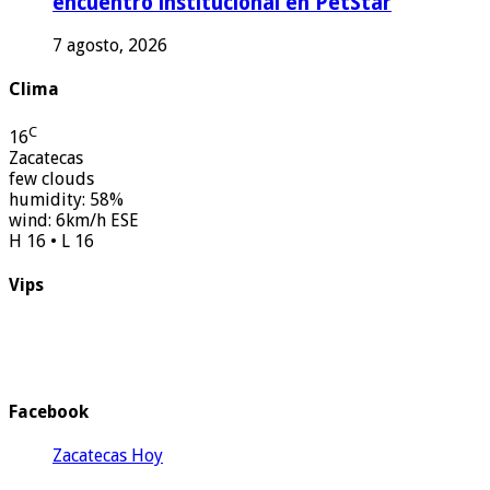
encuentro institucional en PetStar
7 agosto, 2026
Clima
C
16
Zacatecas
few clouds
humidity: 58%
wind: 6km/h ESE
H 16 • L 16
Vips
Facebook
Zacatecas Hoy