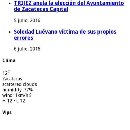
TRIJEZ anula la elección del Ayuntamiento
de Zacatecas Capital
5 julio, 2016
Soledad Luévano víctima de sus propios
errores
6 julio, 2016
Clima
C
12
Zacatecas
scattered clouds
humidity: 77%
wind: 1km/h S
H 12 • L 12
Vips