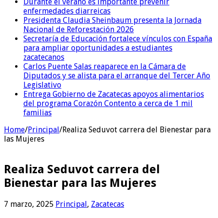
Durante el verano es importante prevenir
enfermedades diarreicas
Presidenta Claudia Sheinbaum presenta la Jornada
Nacional de Reforestación 2026
Secretaría de Educación fortalece vínculos con España
para ampliar oportunidades a estudiantes
zacatecanos
Carlos Puente Salas reaparece en la Cámara de
Diputados y se alista para el arranque del Tercer Año
Legislativo
Entrega Gobierno de Zacatecas apoyos alimentarios
del programa Corazón Contento a cerca de 1 mil
familias
Home
/
Principal
/
Realiza Seduvot carrera del Bienestar para
las Mujeres
Realiza Seduvot carrera del
Bienestar para las Mujeres
7 marzo, 2025
Principal
,
Zacatecas