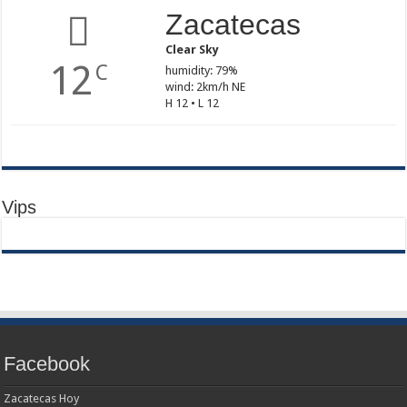
Zacatecas
Clear Sky
12
C
humidity: 79%
wind: 2km/h NE
H 12 • L 12
Vips
Facebook
Zacatecas Hoy