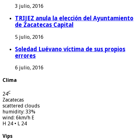
3 julio, 2016
TRIJEZ anula la elección del Ayuntamiento
de Zacatecas Capital
5 julio, 2016
Soledad Luévano víctima de sus propios
errores
6 julio, 2016
Clima
C
24
Zacatecas
scattered clouds
humidity: 33%
wind: 6km/h E
H 24 • L 24
Vips