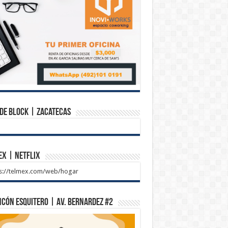
de Block | Zacatecas
ex | Netflix
ps://telmex.com/web/hogar
ncón Esquitero | Av. Bernardez #2