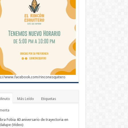
s://www.facebook.com/rinconesquitero
Minuto
Más Leído
Etiquetas
menta
bra Fobia 40 aniversario de trayectoria en
alupe (Video)