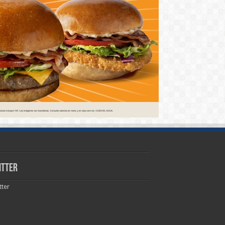
itter
tter