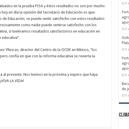
8 
valuados en la prueba PISA y éstos resultados no son por mucho
Fort
e hoy en día la opinión del Secretario de Educación es que:
agro
o de Educación, se puede sentir satisfecho con estos resultados
apo
precisamente como nadie puede sentirse satisfecho con los
8 
iva, si tuviéramos resultados satisfactorios en educación en
 educativa”.
Gobe
Plat
z Yllescas, director del Centro de la OCDE en México, “los
8 
ero confía en que con la reforma educativa se revierta la
Fort
agro
apo
 al presente. Nos leemos en la próxima y espero que haya
8 
 ¡VIVA LA VIDA!
Beca
de J
8 
Clim