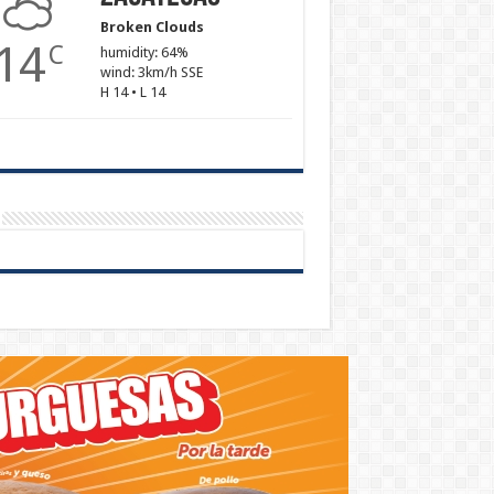
Broken Clouds
14
C
humidity: 64%
wind: 3km/h SSE
H 14 • L 14