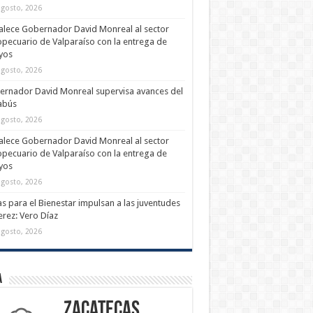
agosto, 2026
alece Gobernador David Monreal al sector
pecuario de Valparaíso con la entrega de
yos
agosto, 2026
rnador David Monreal supervisa avances del
abús
agosto, 2026
alece Gobernador David Monreal al sector
pecuario de Valparaíso con la entrega de
yos
agosto, 2026
s para el Bienestar impulsan a las juventudes
erez: Vero Díaz
agosto, 2026
a
Zacatecas