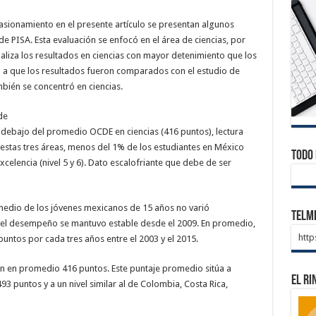
asionamiento en el presente artículo se presentan algunos
e PISA. Esta evaluación se enfocó en el área de ciencias, por
aliza los resultados en ciencias con mayor detenimiento que los
o a que los resultados fueron comparados con el estudio de
bién se concentró en ciencias.
de
 debajo del promedio OCDE en ciencias (416 puntos), lectura
 estas tres áreas, menos del 1% de los estudiantes en México
Todo 
celencia (nivel 5 y 6). Dato escalofriante que debe de ser
omedio de los jóvenes mexicanos de 15 años no varió
Telm
a, el desempeño se mantuvo estable desde el 2009. En promedio,
htt
untos por cada tres años entre el 2003 y el 2015.
en en promedio 416 puntos. Este puntaje promedio sitúa a
El Ri
puntos y a un nivel similar al de Colombia, Costa Rica,