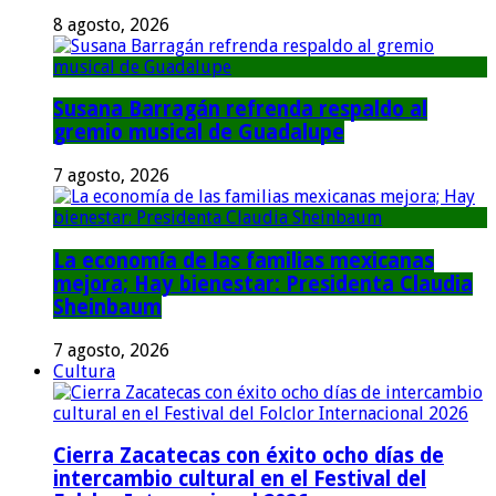
8 agosto, 2026
Susana Barragán refrenda respaldo al
gremio musical de Guadalupe
7 agosto, 2026
La economía de las familias mexicanas
mejora; Hay bienestar: Presidenta Claudia
Sheinbaum
7 agosto, 2026
Cultura
Cierra Zacatecas con éxito ocho días de
intercambio cultural en el Festival del