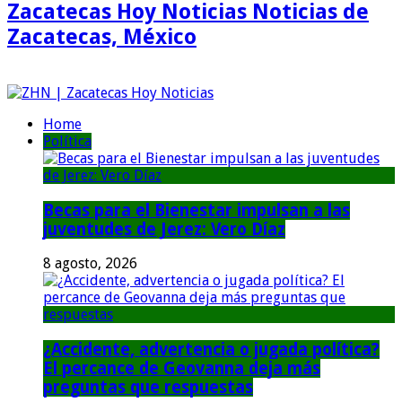
Zacatecas Hoy Noticias Noticias de
Zacatecas, México
Home
Política
Becas para el Bienestar impulsan a las
juventudes de Jerez: Vero Díaz
8 agosto, 2026
¿Accidente, advertencia o jugada política?
El percance de Geovanna deja más
preguntas que respuestas