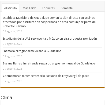
Al Minuto
Más Leído
Etiquetas
Comenta
Establece Municipio de Guadalupe comunicación directa con vecinos
afectados por escrituración sospechosa de área común por parte de
Roberto Luévano
8 agosto, 2026
Estudiante de la UAZ representa a México en gira orquestal por Japón
8 agosto, 2026
Enamora el regional mexicano a Guadalupe
7 agosto, 2026
Susana Barragán refrenda respaldo al gremio musical de Guadalupe
7 agosto, 2026
Conmemoran tercer centenario luctuoso de Fray Margil de Jesús
7 agosto, 2026
Clima