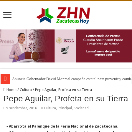
Anuncia Gobernador David Monreal campaña estatal para prevenir y combat
Home
/
Cultura
/
Pepe Aguilar, Profeta en su Tierra
Pepe Aguilar, Profeta en su Tierra
9 septiembre, 2016
Cultura
,
Principal
,
Sociedad
▪ Abarrota el Palenque de la Feria Nacional de Zacatecana.