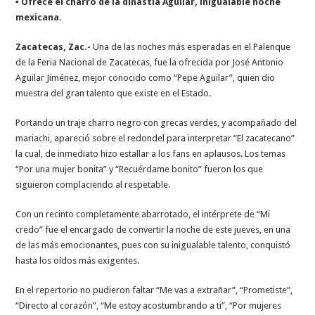
▪ Ofrece el charro de la dinastía Aguilar, inigualable noche
mexicana.
Zacatecas, Zac.-
Una de las noches más esperadas en el Palenque
de la Feria Nacional de Zacatecas, fue la ofrecida por José Antonio
Aguilar Jiménez, mejor conocido como “Pepe Aguilar”, quien dio
muestra del gran talento que existe en el Estado.
Portando un traje charro negro con grecas verdes, y acompañado del
mariachi, apareció sobre el redondel para interpretar “El zacatecano”
la cual, de inmediato hizo estallar a los fans en aplausos. Los temas
“Por una mujer bonita” y “Recuérdame bonito” fueron los que
siguieron complaciendo al respetable.
Con un recinto completamente abarrotado, el intérprete de “Mi
credo” fue el encargado de convertir la noche de este jueves, en una
de las más emocionantes, pues con su inigualable talento, conquistó
hasta los oídos más exigentes.
En el repertorio no pudieron faltar “Me vas a extrañar”, “Prometiste”,
“Directo al corazón”, “Me estoy acostumbrando a ti”, “Por mujeres