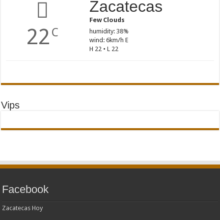
Zacatecas
Few Clouds
22
C
humidity: 38%
wind: 6km/h E
H 22 • L 22
Vips
Facebook
Zacatecas Hoy