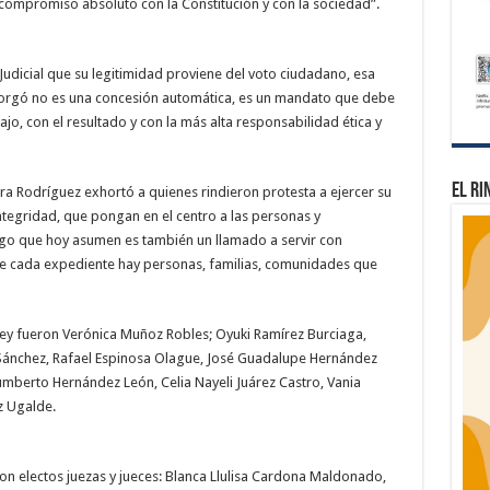
compromiso absoluto con la Constitución y con la sociedad”.
Judicial que su legitimidad proviene del voto ciudadano, esa
torgó no es una concesión automática, es un mandato que debe
o, con el resultado y con la más alta responsabilidad ética y
El Ri
ra Rodríguez exhortó a quienes rindieron protesta a ejercer su
ntegridad, que pongan en el centro a las personas y
go que hoy asumen es también un llamado a servir con
de cada expediente hay personas, familias, comunidades que
ley fueron Verónica Muñoz Robles; Oyuki Ramírez Burciaga,
Sánchez, Rafael Espinosa Olague, José Guadalupe Hernández
mberto Hernández León, Celia Nayeli Juárez Castro, Vania
z Ugalde.
on electos juezas y jueces: Blanca Llulisa Cardona Maldonado,