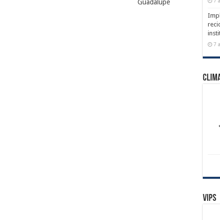
7 
Guadalupe
Impl
reci
inst
7 
Clim
Vips