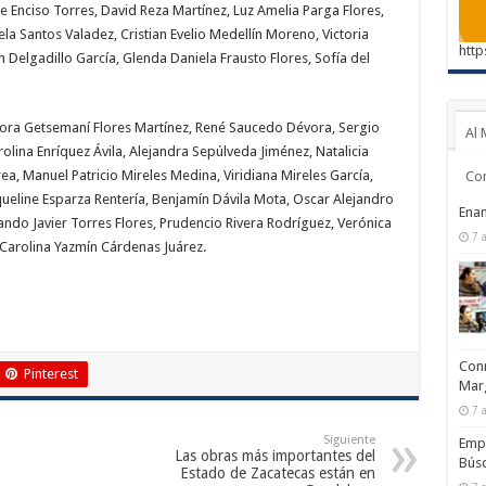
e Enciso Torres, David Reza Martínez, Luz Amelia Parga Flores,
a Santos Valadez, Cristian Evelio Medellín Moreno, Victoria
http
th Delgadillo García, Glenda Daniela Frausto Flores, Sofía del
rora Getsemaní Flores Martínez, René Saucedo Dévora, Sergio
Al 
olina Enríquez Ávila, Alejandra Sepúlveda Jiménez, Natalicia
a, Manuel Patricio Mireles Medina, Viridiana Mireles García,
Co
eline Esparza Rentería, Benjamín Dávila Mota, Oscar Alejandro
Enam
do Javier Torres Flores, Prudencio Rivera Rodríguez, Verónica
7 
 Carolina Yazmín Cárdenas Juárez.
Conm
Pinterest
Marg
7 
Siguiente
Emp
Las obras más importantes del
Búsq
Estado de Zacatecas están en