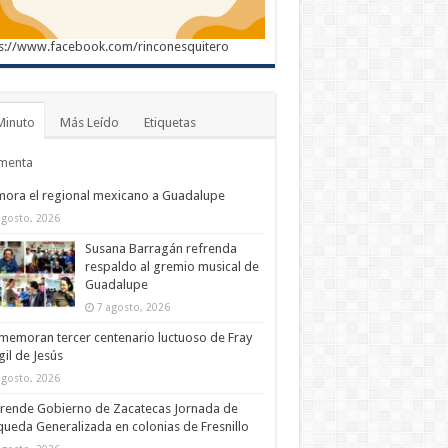
s://www.facebook.com/rinconesquitero
Minuto
Más Leído
Etiquetas
menta
ora el regional mexicano a Guadalupe
agosto, 2026
Susana Barragán refrenda
respaldo al gremio musical de
Guadalupe
7 agosto, 2026
emoran tercer centenario luctuoso de Fray
il de Jesús
agosto, 2026
rende Gobierno de Zacatecas Jornada de
ueda Generalizada en colonias de Fresnillo