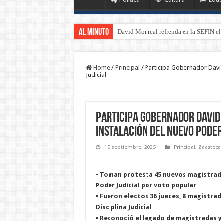
Al Minuto
David Monreal refrenda en la SEFIN el
Home
/
Principal
/
Participa Gobernador David
Judicial
Participa Gobernador David
instalación del nuevo Poder
15 septiembre, 2025
Principal
,
Zacateca
▪️ Toman protesta 45 nuevos magistrad
Poder Judicial por voto popular
▪️ Fueron electos 36 jueces, 8 magistrad
Disciplina Judicial
▪️ Reconoció el legado de magistradas 