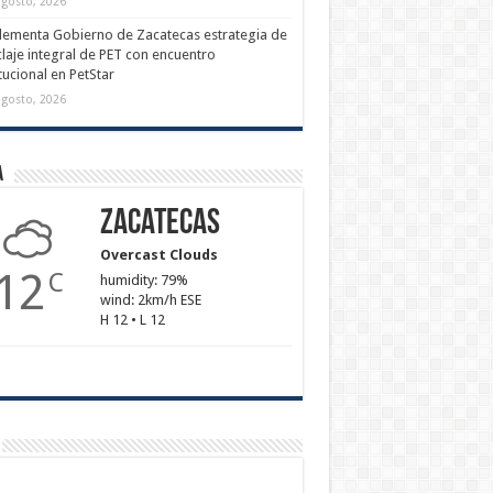
agosto, 2026
ementa Gobierno de Zacatecas estrategia de
claje integral de PET con encuentro
itucional en PetStar
agosto, 2026
a
Zacatecas
Overcast Clouds
12
C
humidity: 79%
wind: 2km/h ESE
H 12 • L 12