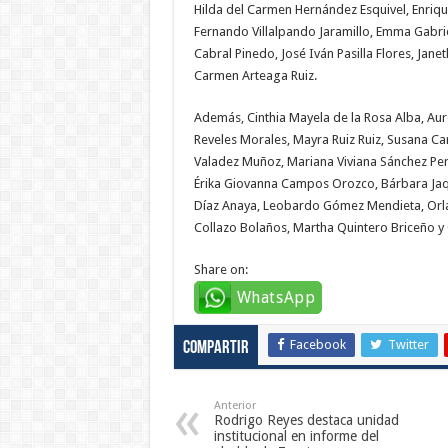
Hilda del Carmen Hernández Esquivel, Enriqu
Fernando Villalpando Jaramillo, Emma Gabriel
Cabral Pinedo, José Iván Pasilla Flores, Jane
Carmen Arteaga Ruiz.
Además, Cinthia Mayela de la Rosa Alba, Au
Reveles Morales, Mayra Ruiz Ruiz, Susana Car
Valadez Muñoz, Mariana Viviana Sánchez Pere
Érika Giovanna Campos Orozco, Bárbara Jaqu
Díaz Anaya, Leobardo Gómez Mendieta, Orlan
Collazo Bolaños, Martha Quintero Briceño y
Share on:
WhatsApp
Facebook
Twitter
Compartir
Anterior
Rodrigo Reyes destaca unidad
institucional en informe del