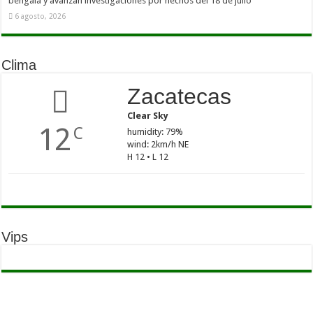
bengala y avanzan investigaciones por hechos del 18 de julio
6 agosto, 2026
Clima
Zacatecas
Clear Sky
12
C
humidity: 79%
wind: 2km/h NE
H 12 • L 12
Vips