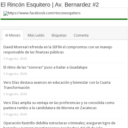
El Rincón Esquitero | Av. Bernardez #2
https://www.facebook.com/rinconesquitero
Al Minuto
Más Leído
Etiquetas
Comenta
David Monreal refrenda en la SEFIN el compromiso con un manejo
responsable de las finanzas públicas
6 agosto, 2026
El ritmo de las “sonoras” puso a bailar a Guadalupe
6 agosto, 2026
Vero Díaz destaca avances en educación y bienestar con la Cuarta
Transformación
6 agosto, 2026
Vero Díaz amplía su ventaja en las preferencias y se consolida como
puntera rumbo a la candidatura de Morena en Zacatecas
6 agosto, 2026
Operación Rastrillo debilita estructuras criminales; aseguran tigre de