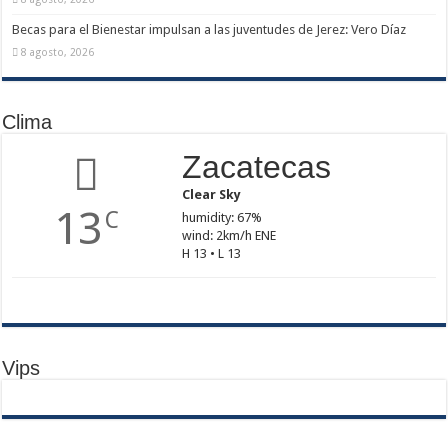
Becas para el Bienestar impulsan a las juventudes de Jerez: Vero Díaz
8 agosto, 2026
Clima
Zacatecas
Clear Sky
13
C
humidity: 67%
wind: 2km/h ENE
H 13 • L 13
Vips