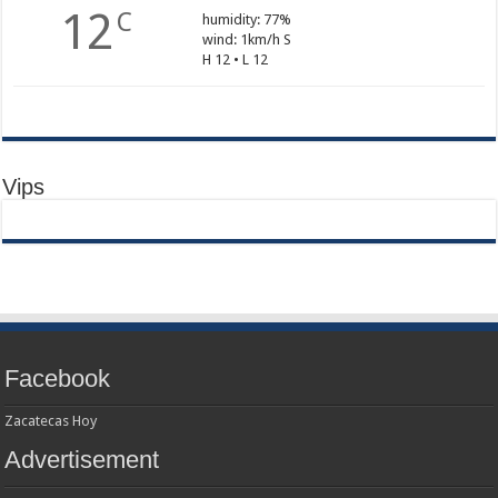
12
C
humidity: 77%
wind: 1km/h S
H 12 • L 12
Vips
Facebook
Zacatecas Hoy
Advertisement