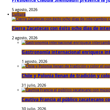
Presidenta Claudia Sheinbaum presenta la J
5 agosto, 2026
Cultura
Cierra Zacatecas con éxito ocho días de inter
2 agosto, 2026
Gastronomía internacional enriquece int
1 agosto, 2026
Chile y Polonia llenan de tradición y colo
31 julio, 2026
Cautiva Francia al público zacatecano co
30 julio, 2026