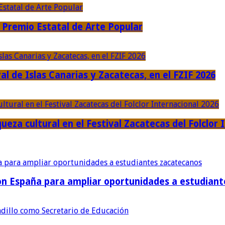
Premio Estatal de Arte Popular
al de Islas Canarias y Zacatecas, en el FZIF 2026
ueza cultural en el Festival Zacatecas del Folclor 
con España para ampliar oportunidades a estudian