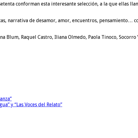
setenta conforman esta interesante selección, a la que ellas ll
cas, narrativa de desamor, amor, encuentros, pensamiento… coin
iana Blum, Raquel Castro, Iliana Olmedo, Paola Tinoco, Socorro 
Danza”
ua” y “Las Voces del Relato”