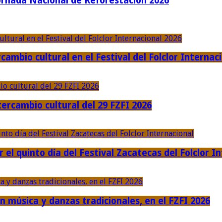
ornada Nacional de Reforestación 2026
cambio cultural en el Festival del Folclor Internac
ercambio cultural del 29 FZFI 2026
r el quinto día del Festival Zacatecas del Folclor I
n música y danzas tradicionales, en el FZFI 2026