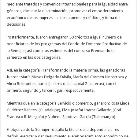
mediante tratados y convenios internacionales para la igualdad entre
géneros, eliminar la discriminación, promover el empoderamiento
económico de las mujeres, acceso a bienes y créditos, y toma de
decisiones.
Posteriormente, fueron entregaron 80 créditos a igual número de
beneficiaras de los programas del Fondo de Fomento Productivo de
la Semujer; así como los estímulos del concurso Premiando tu
Esfuerzo en las dos categorías.
Así, en la categoría Transformando la materia prima, las ganadoras
fueron: María Nieves Delgado Dávila, María del Carmen Hinostroza y
Alicia Belmontes Juárez (las tres de la capital Zacatecas), con el
primero, segundo y tercer lugar, respectivamente.
Mientras que en la categoría Servicio o comercio, ganaron: Rosa Linda
Gutiérrez Benites, (Guadalupe), Elvia Josafat Ibarra Gallardo (Gral.
Francisco R. Murguía) y Nohemí Sandoval García (Tlaltenango).
El objetivo de la Semujer -detalló la titular de la dependencia- es
definir, ejecutar y dar seguimiento al empoderamiento económico de