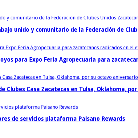
bajo unido y comunitario de la Federación de Club
poyos para Expo Feria Agropecuaria para zacatecan
e Clubes Casa Zacatecas en Tulsa, Oklahoma, por 
res de servicios plataforma Paisano Rewards