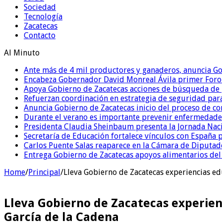
Sociedad
Tecnología
Zacatecas
Contacto
Al Minuto
Ante más de 4 mil productores y ganaderos, anuncia G
Encabeza Gobernador David Monreal Ávila primer Foro
Apoya Gobierno de Zacatecas acciones de búsqueda de p
Refuerzan coordinación en estrategia de seguridad para
Anuncia Gobierno de Zacatecas inicio del proceso de c
Durante el verano es importante prevenir enfermedades
Presidenta Claudia Sheinbaum presenta la Jornada Nac
Secretaría de Educación fortalece vínculos con España
Carlos Puente Salas reaparece en la Cámara de Diputados
Entrega Gobierno de Zacatecas apoyos alimentarios del
Home
/
Principal
/
Lleva Gobierno de Zacatecas experiencias edu
Lleva Gobierno de Zacatecas experienc
García de la Cadena