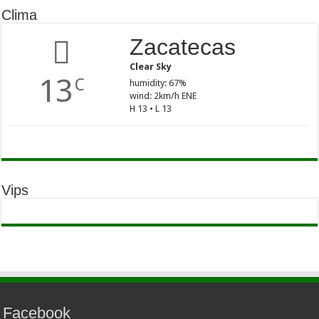
Clima
Zacatecas
Clear Sky
13
C
humidity: 67%
wind: 2km/h ENE
H 13 • L 13
Vips
Facebook