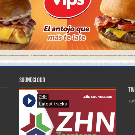
SoundCloud
Tw
Twi