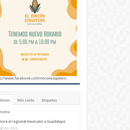
s://www.facebook.com/rinconesquitero
Minuto
Más Leído
Etiquetas
menta
ora el regional mexicano a Guadalupe
agosto, 2026