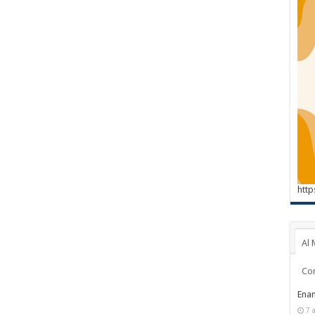
http
Al 
Co
Enam
7 