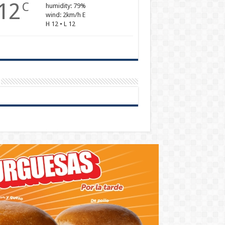
12
C
humidity: 79%
wind: 2km/h E
H 12 • L 12