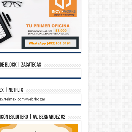
de Block | Zacatecas
ex | Netflix
ps://telmex.com/web/hogar
ncón Esquitero | Av. Bernardez #2