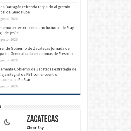
na Barragán refrenda respaldo al gremio
cal de Guadalupe
agosto, 2026
emoran tercer centenario luctuoso de Fray
il de Jesús
agosto, 2026
rende Gobierno de Zacatecas Jornada de
ueda Generalizada en colonias de Fresnillo
agosto, 2026
ementa Gobierno de Zacatecas estrategia de
claje integral de PET con encuentro
itucional en PetStar
agosto, 2026
a
Zacatecas
Clear Sky