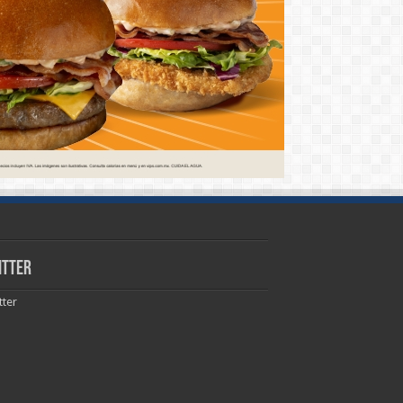
itter
tter