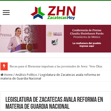
Becas para el Bienestar impulsan a las juventudes de Jerez: Vero Díaz
¿Accidente, advertencia o jugada política? El percance de Geovanna deja m
Home
/
Análisis Político
/
Legislatura de Zacatecas avala reforma en
materia de Guardia Nacional
Legislatura de Zacatecas avala reforma en
materia de Guardia Nacional