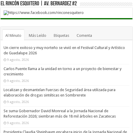
El Rincón Esquitero | Av. Bernardez #2
https://www.facebook.com/rinconesquitero
Al Minuto
Más Leído
Etiquetas
Comenta
Un cierre exitoso y muy norteño se vivió en el Festival Cultural y Artístico
de Guadalupe 2026
9 agosto, 2026
Carlos Puente llama a la unidad en torno a un proyecto de bienestar y
crecimiento
9 agosto, 2026
Localizan y desmantelan Fuerzas de Seguridad área utilizada para
elaboración de drogas sintéticas en Sombrerete
9 agosto, 2026
Se suma Gobernador David Monreal a la Jornada Nacional de
Reforestación 2026; siembran más de 18 mil árboles en Zacatecas
9 agosto, 2026
Presidenta Claudia Sheinbaum encabeza inicio de la Jornada Nacional de