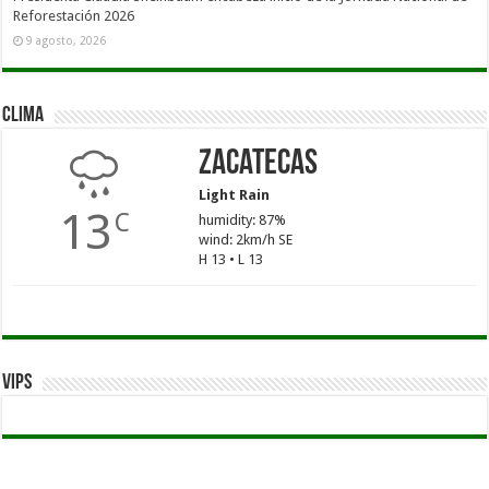
Reforestación 2026
9 agosto, 2026
Clima
Zacatecas
Light Rain
13
C
humidity: 87%
wind: 2km/h SE
H 13 • L 13
Vips