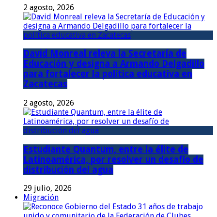
2 agosto, 2026
David Monreal releva la Secretaría de
Educación y designa a Armando Delgadillo
para fortalecer la política educativa en
Zacatecas
2 agosto, 2026
Estudiante Quantum, entre la élite de
Latinoamérica, por resolver un desafío de
distribución del agua
29 julio, 2026
Migración