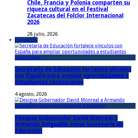
Chile, Francia y Polonia comparten su
riqueza cultural en el Festival
Zacatecas del Folclor Internacional
2026
28 julio, 2026
Educación
Secretaría de Educación fortalece vínculos
con España para ampliar oportunidades a
estudiantes zacatecanos
4 agosto, 2026
Designa Gobernador David Monreal a
Armando Delgadillo como Secretario de
Educación