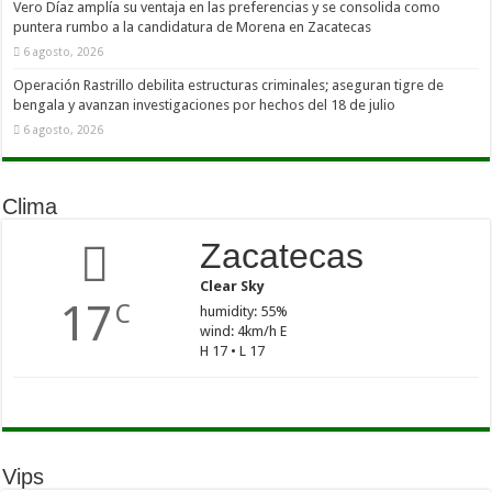
Vero Díaz amplía su ventaja en las preferencias y se consolida como
puntera rumbo a la candidatura de Morena en Zacatecas
6 agosto, 2026
Operación Rastrillo debilita estructuras criminales; aseguran tigre de
bengala y avanzan investigaciones por hechos del 18 de julio
6 agosto, 2026
Clima
Zacatecas
Clear Sky
17
C
humidity: 55%
wind: 4km/h E
H 17 • L 17
Vips