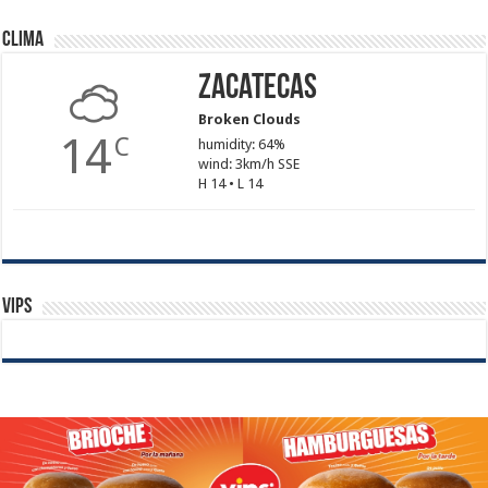
Clima
Zacatecas
Broken Clouds
14
C
humidity: 64%
wind: 3km/h SSE
H 14 • L 14
Vips